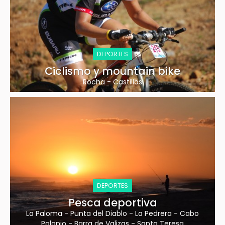
DEPORTES
Ciclismo y mountain bike
Rocha
-
Castillos
DEPORTES
Pesca deportiva
La Paloma
-
Punta del Diablo
-
La Pedrera
-
Cabo
Polonio
-
Barra de Valizas
-
Santa Teresa