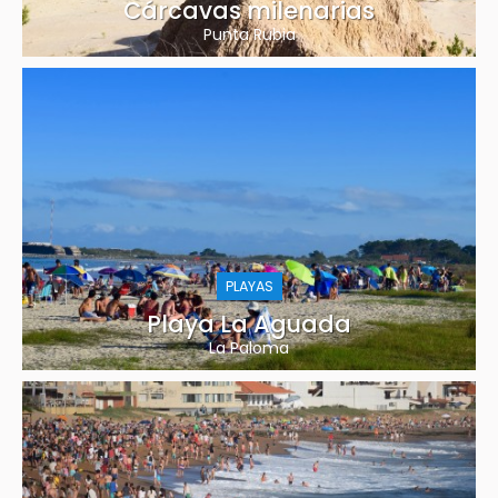
Cárcavas milenarias
Punta Rubia
PLAYAS
Playa La Aguada
La Paloma