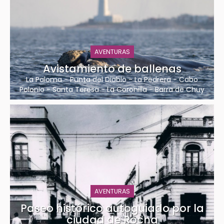
AVENTURAS
Avistamiento de ballenas
La Paloma
-
Punta del Diablo
-
La Pedrera
-
Cabo
Polonio
-
Santa Teresa
-
La Coronilla
-
Barra de Chuy
AVENTURAS
Paseo histórico autoguiado por la
ciudad de Rocha