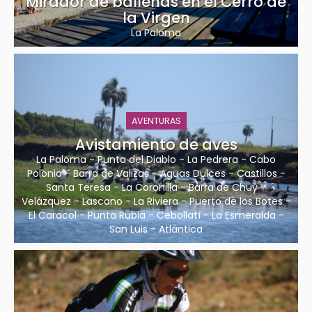
Mirador de ballenas en el Cerro de
la Virgen
La Paloma
AVENTURAS
Avistamiento de aves
La Paloma
-
Punta del Diablo
-
La Pedrera
-
Cabo
Polonio
-
Barra de Valizas
-
Aguas Dulces
-
Castillos
-
Santa Teresa
-
La Coronilla
-
Barra de Chuy
-
Velázquez
-
Lascano
-
La Riviera
-
Puerto de los Botes
-
El Caracol
-
Punta Rubia
-
Cebollatí
-
La Esmeralda
-
San Luis
-
Atlántica