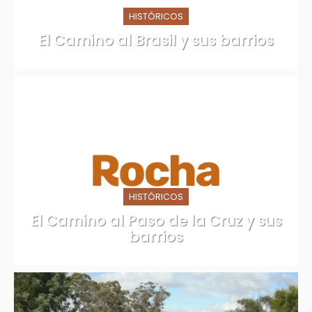
HISTÓRICOS
El Camino al Brasil y sus barrios
Rocha
HISTÓRICOS
El Camino al Paso de la Cruz y sus
barrios
Rocha