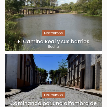
HISTÓRICOS
El Camino Real y sus barrios
Rocha
HISTÓRICOS
Caminando por una alfombra de