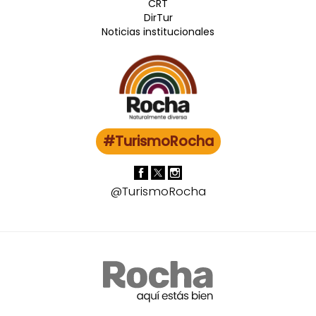
CRT
DirTur
Noticias institucionales
#TurismoRocha
@TurismoRocha