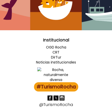
Institucional
OGD Rocha
CRT
DirTur
Noticias institucionales
#TurismoRocha
@TurismoRocha