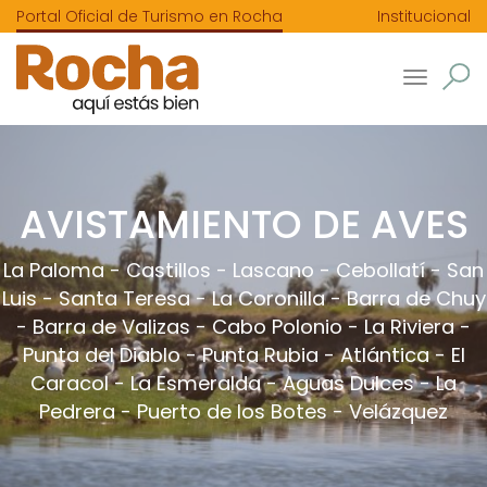
Portal Oficial de Turismo en Rocha
Institucional
Toggle
navigatio
AVISTAMIENTO DE AVES
La Paloma
-
Castillos
-
Lascano
-
Cebollatí
-
San
Luis
-
Santa Teresa
-
La Coronilla
-
Barra de Chuy
-
Barra de Valizas
-
Cabo Polonio
-
La Riviera
-
Punta del Diablo
-
Punta Rubia
-
Atlántica
-
El
Caracol
-
La Esmeralda
-
Aguas Dulces
-
La
Pedrera
-
Puerto de los Botes
-
Velázquez