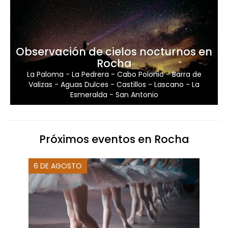
Observación de cielos nocturnos en
Rocha
La Paloma
-
La Pedrera
-
Cabo Polonio
-
Barra de
Valizas
-
Aguas Dulces
-
Castillos
-
Lascano
-
La
Esmeralda
-
San Antonio
Próximos eventos en Rocha
6 DE AGOSTO