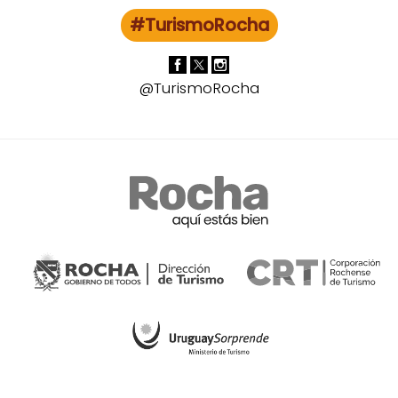
#TurismoRocha
@TurismoRocha