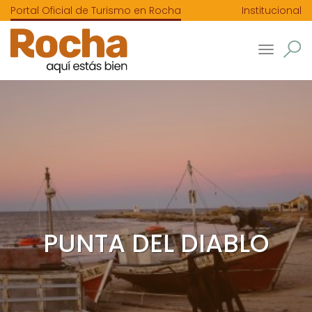
Portal Oficial de Turismo en Rocha
Institucional
Toggle
navigatio
PUNTA DEL DIABLO