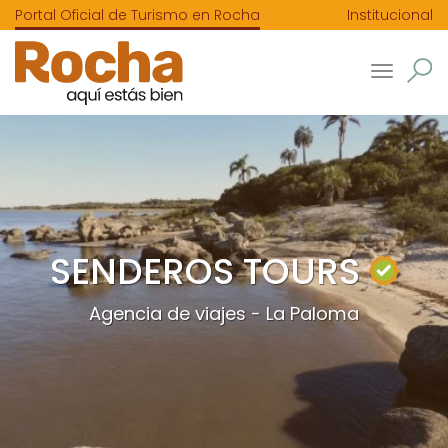
Portal Oficial de Turismo en Rocha
Institucional
Toggle
navigatio
SENDEROS TOURS
Agencia de viajes - La Paloma