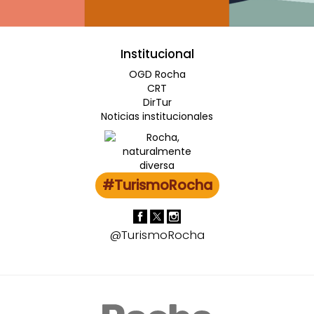
Institucional
OGD Rocha
CRT
DirTur
Noticias institucionales
#TurismoRocha
@TurismoRocha