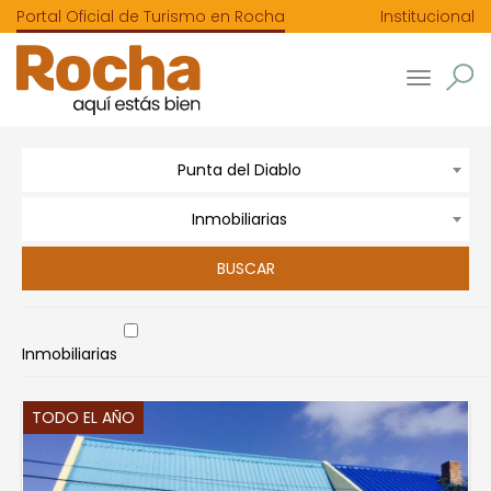
Portal Oficial de Turismo en Rocha
Institucional
Toggle
navigatio
Punta del Diablo
Inmobiliarias
Inmobiliarias
TODO EL AÑO