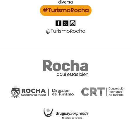
#TurismoRocha
@TurismoRocha