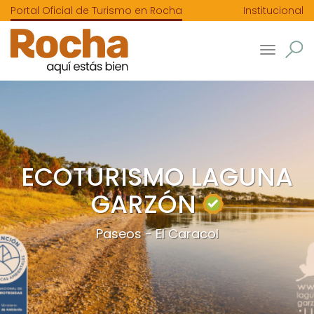
Portal Oficial de Turismo en Rocha
Institucional
Toggle
navigatio
ECOTURISMO LAGUNA
GARZÓN
Paseos - El Caracol