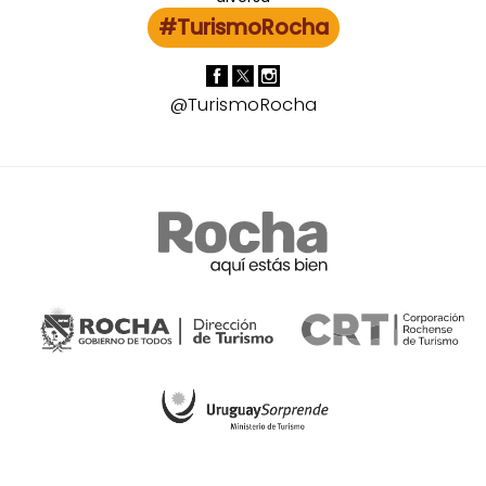
#TurismoRocha
@TurismoRocha