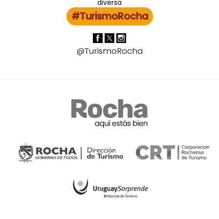
#TurismoRocha
@TurismoRocha