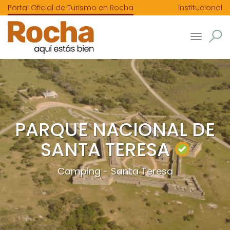
Portal Oficial de Turismo en Rocha
Institucional
Toggle
navigatio
PARQUE NACIONAL DE
SANTA TERESA
Camping - Santa Teresa