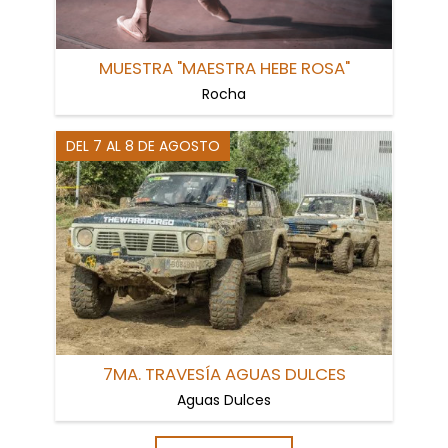
MUESTRA "MAESTRA HEBE ROSA"
Rocha
DEL 7 AL 8 DE AGOSTO
7MA. TRAVESÍA AGUAS DULCES
Aguas Dulces