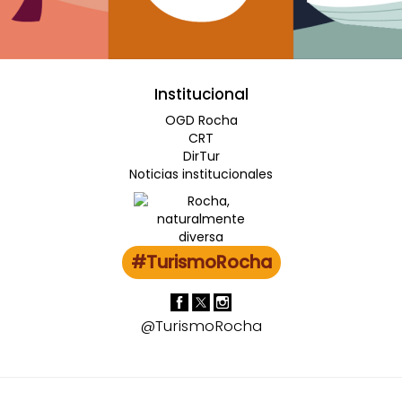
Institucional
OGD Rocha
CRT
DirTur
Noticias institucionales
#TurismoRocha
@TurismoRocha