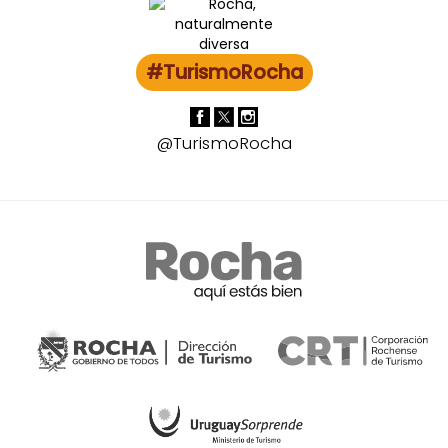
#TurismoRocha
@TurismoRocha