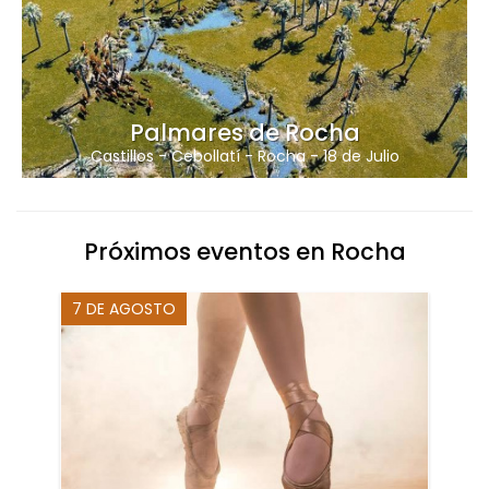
Palmares de Rocha
Castillos
-
Cebollatí
-
Rocha
-
18 de Julio
Próximos eventos en Rocha
7 DE AGOSTO