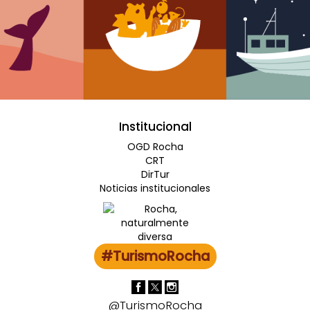
Institucional
OGD Rocha
CRT
DirTur
Noticias institucionales
#TurismoRocha
@TurismoRocha