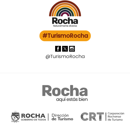
#TurismoRocha
@TurismoRocha