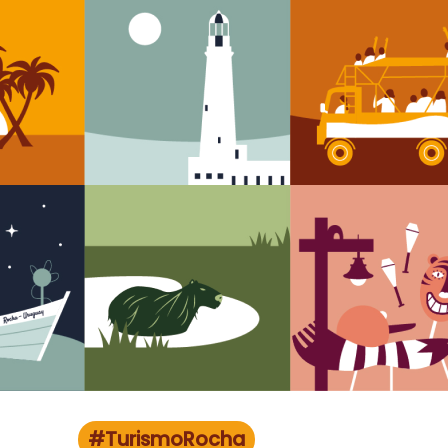
#TurismoRocha