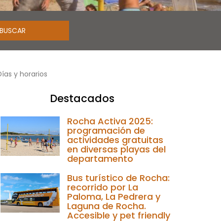
ías y horarios
Destacados
Rocha Activa 2025:
programación de
actividades gratuitas
en diversas playas del
departamento
Bus turístico de Rocha:
recorrido por La
Paloma, La Pedrera y
Laguna de Rocha.
Accesible y pet friendly