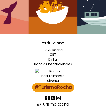
Institucional
OGD Rocha
CRT
DirTur
Noticias institucionales
#TurismoRocha
@TurismoRocha