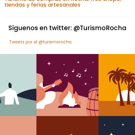
tiendas y ferias artesanales
Síguenos en twitter: @TurismoRocha
Tweets por el @turismorocha.