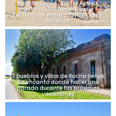
Verano 2023 - "Rocha Activa:
actividades deportivas y
recreativas en las playas. Días y
horarios
7 pueblos y villas de Rocha llenos
de encanto donde hacer una
parada durante tus próximas
vacaciones