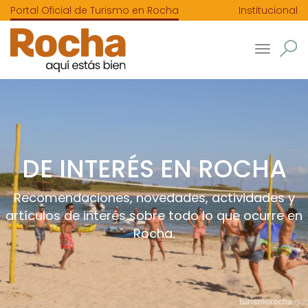
Portal Oficial de Turismo en Rocha
Institucional
Toggle
navigatio
DE INTERÉS EN ROCHA
Recomendaciones, novedades, actividades y
artículos de interés sobre todo lo que ocurre en
Rocha.