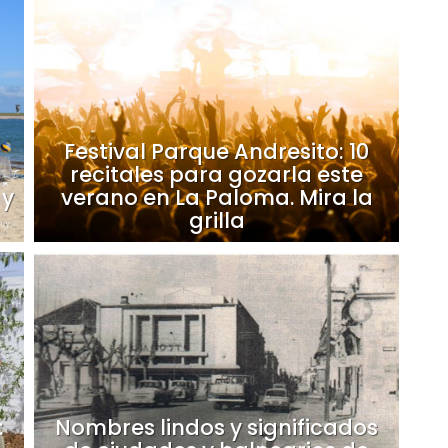
Festival Parque Andresito: 10
recitales para gozarla este
 y
verano en La Paloma. Mira la
grilla
:
Nombres lindos y significados