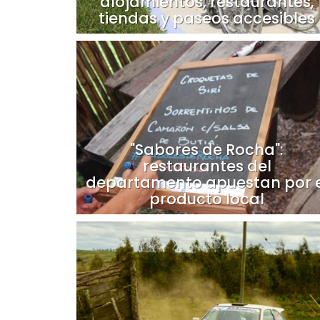
alojamientos, restaurantes,
tiendas y paseos accesibles
"Sabores de Rocha":
restaurantes del
departamento apuestan por e
producto local