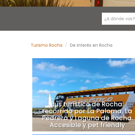
¿A dónde vas?
Turismo Rocha
De interés en Rocha
Bus turístico de Rocha:
recorrido por La Paloma, La
Pedrera y Laguna de Rocha.
Accesible y pet friendly