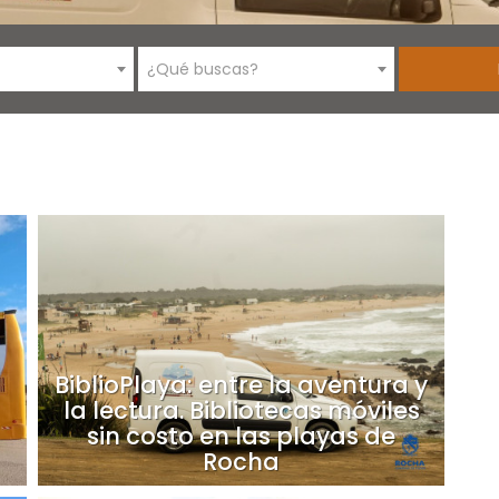
¿Qué buscas?
BiblioPlaya: entre la aventura y
la lectura. Bibliotecas móviles
sin costo en las playas de
Rocha