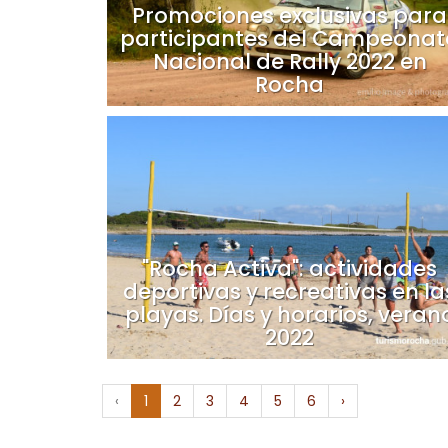
Promociones exclusivas para
participantes del Campeonat
Nacional de Rally 2022 en
Rocha
"Rocha Activa": actividades
deportivas y recreativas en la
playas. Días y horarios, veran
2022
‹
1
2
3
4
5
6
›