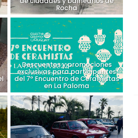
de ciudades y balnearios de
Rocha
Descuentos y promociones
exclusivas para participantes
l
del 7° Encuentro de Ceramistas
en La Paloma