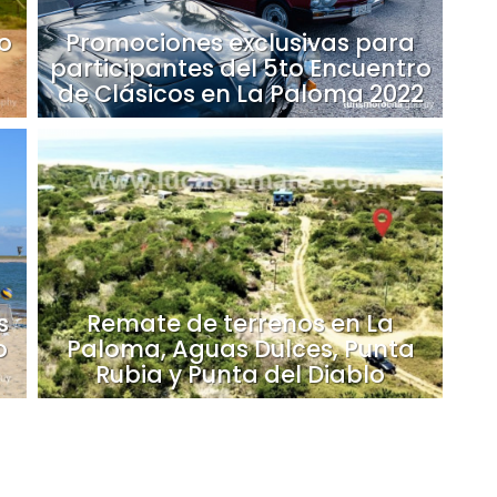
o
Promociones exclusivas para
participantes del 5to Encuentro
de Clásicos en La Paloma 2022
s
Remate de terrenos en La
o
Paloma, Aguas Dulces, Punta
Rubia y Punta del Diablo