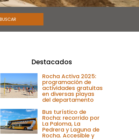
Destacados
Rocha Activa 2025:
programación de
actividades gratuitas
en diversas playas
del departamento
Bus turístico de
Rocha: recorrido por
La Paloma, La
Pedrera y Laguna de
Rocha. Accesible y