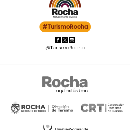
#TurismoRocha
@TurismoRocha