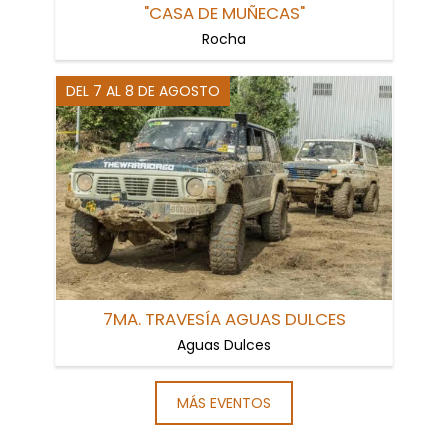
"CASA DE MUÑECAS"
Rocha
DEL 7 AL 8 DE AGOSTO
7MA. TRAVESÍA AGUAS DULCES
Aguas Dulces
MÁS EVENTOS