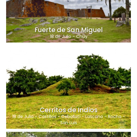
Fuerte de San Miguel
18 de Julio
-
Chuy
Cerritos de Indios
18 de Julio
-
Castillos
-
Cebollatí
-
Lascano
-
Rocha
-
San Luis