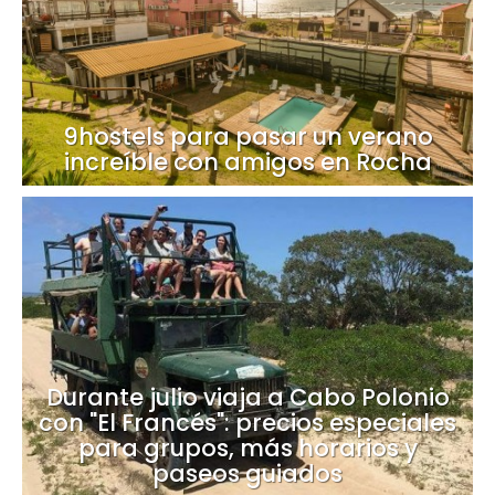
9hostels para pasar un verano
increíble con amigos en Rocha
Durante julio viaja a Cabo Polonio
con "El Francés": precios especiales
para grupos, más horarios y
paseos guiados