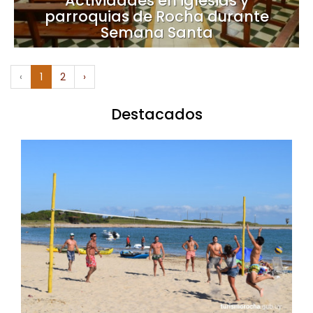
Actividades en iglesias y
parroquias de Rocha durante
Semana Santa
‹
1
2
›
Destacados