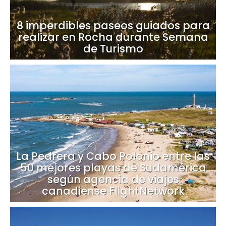
8 imperdibles paseos guiados para
realizar en Rocha durante Semana
de Turismo
La Pedrera y Cabo Polonio entre las
50 mejores playas de Sudamérica
según agencia de viajes
canadiense FlightNetwork