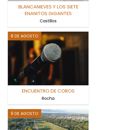
BLANCANIEVES Y LOS SIETE
ENANITOS GIGANTES
Castillos
8 DE AGOSTO
ENCUENTRO DE COROS
Rocha
9 DE AGOSTO