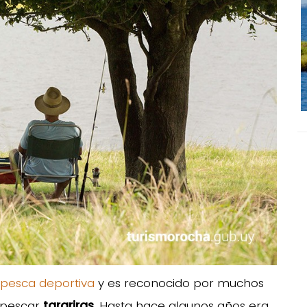
pesca deportiva
y es reconocido por muchos
 pescar
tarariras
. Hasta hace algunos años era