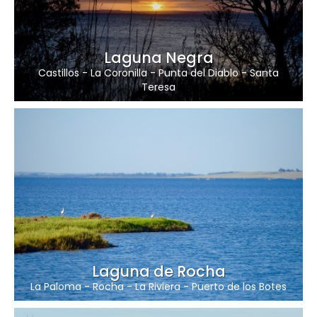
Laguna Negra
Castillos
-
La Coronilla
-
Punta del Diablo
-
Santa
Teresa
Laguna de Rocha
La Paloma
-
Rocha
-
La Riviera
-
Puerto de los Botes