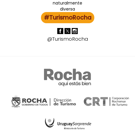
#TurismoRocha
@TurismoRocha