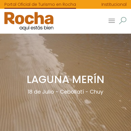
Portal Oficial de Turismo en Rocha
Institucional
Toggle
navigatio
LAGUNA MERÍN
18 de Julio
-
Cebollatí
-
Chuy