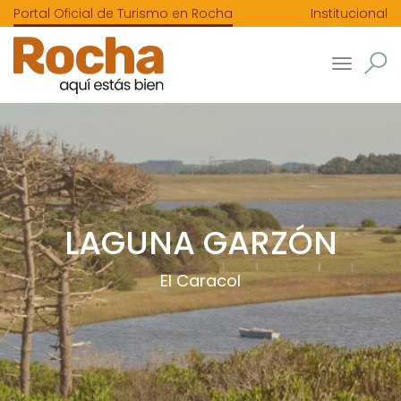
Portal Oficial de Turismo en Rocha
Institucional
Toggle
navigatio
LAGUNA GARZÓN
El Caracol