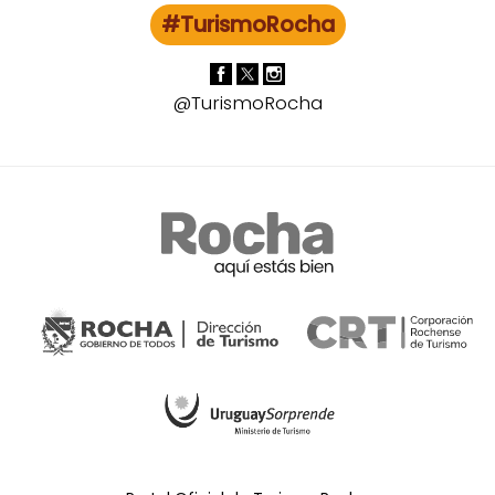
#TurismoRocha
@TurismoRocha