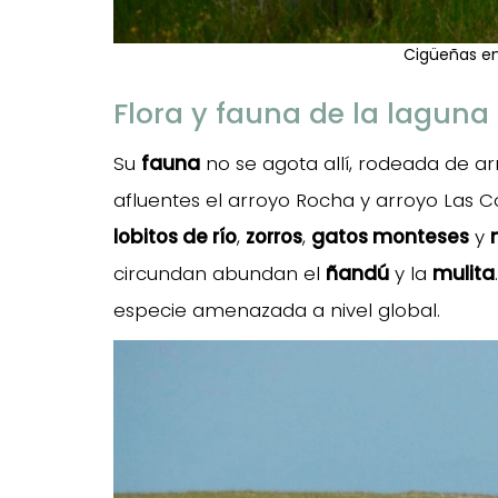
Cigüeñas en
Flora y fauna de la laguna
Su
fauna
no se agota allí, rodeada de a
afluentes el arroyo Rocha y arroyo Las 
lobitos de río
,
zorros
,
gatos monteses
y
circundan abundan el
ñandú
y la
mulita
especie amenazada a nivel global.