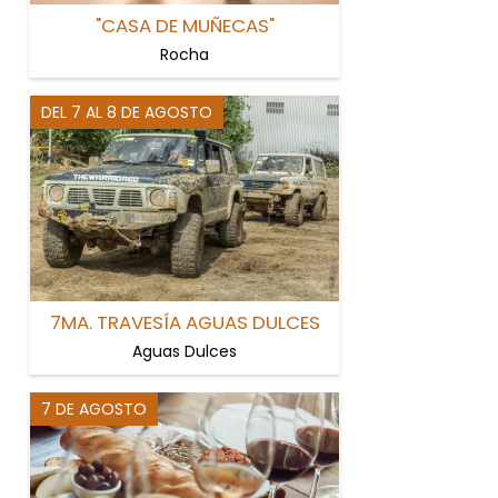
"CASA DE MUÑECAS"
Rocha
DEL 7 AL 8 DE AGOSTO
7MA. TRAVESÍA AGUAS DULCES
Aguas Dulces
7 DE AGOSTO