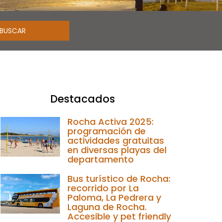
Destacados
Rocha Activa 2025:
programación de
actividades gratuitas
en diversas playas del
departamento
Bus turístico de Rocha:
recorrido por La
Paloma, La Pedrera y
Laguna de Rocha.
Accesible y pet friendly