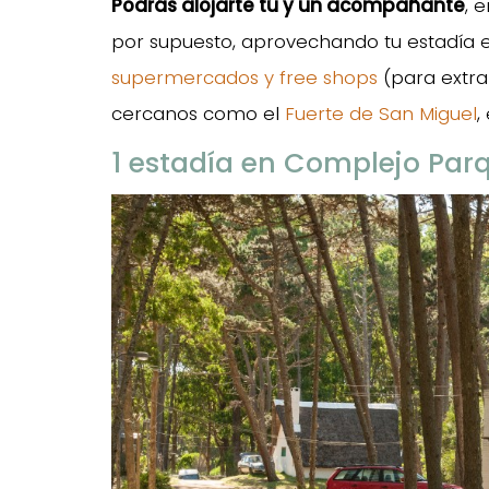
Podrás alojarte tú y un acompañante
, 
por supuesto, aprovechando tu estadía e
supermercados y free shops
(para extran
cercanos como el
Fuerte de San Miguel
,
1 estadía en Complejo Par