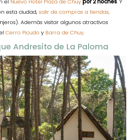
en el
Nuevo Hotel Plaza de Chuy
por 2 noches
. Y
n esta ciudad,
salir de compras a tiendas,
jeros). Además visitar algunos atractivos
 el
Cerro Picudo
y
Barra de Chuy
.
que Andresito de La Paloma