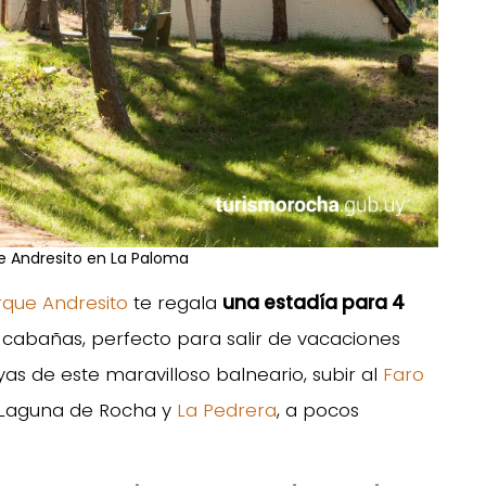
 Andresito en La Paloma
que Andresito
te regala
una estadía para 4
cabañas, perfecto para salir de vacaciones
yas de este maravilloso balneario, subir al
Faro
a Laguna de Rocha y
La Pedrera
, a pocos