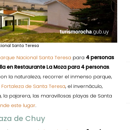
ional Santa Teresa
Parque Nacional Santa Teresa
para
4 personas
lla en Restaurante La Moza para 4 personas
.
on la naturaleza, recorrer el inmenso parque,
a
Fortaleza de Santa Teresa
, el invernáculo,
 la pajarera, las maravillosas playas de Santa
onde este lugar
.
laza de Chuy