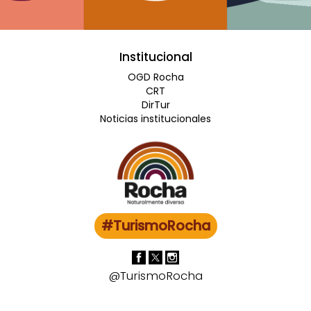
Institucional
OGD Rocha
CRT
DirTur
Noticias institucionales
#TurismoRocha
@TurismoRocha