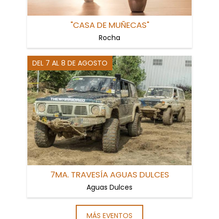
"CASA DE MUÑECAS"
Rocha
DEL 7 AL 8 DE AGOSTO
7MA. TRAVESÍA AGUAS DULCES
Aguas Dulces
MÁS EVENTOS