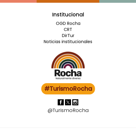
Institucional
OGD Rocha
CRT
DirTur
Noticias institucionales
#TurismoRocha
@TurismoRocha