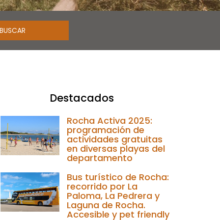
Destacados
Rocha Activa 2025:
programación de
actividades gratuitas
en diversas playas del
departamento
Bus turístico de Rocha:
recorrido por La
Paloma, La Pedrera y
Laguna de Rocha.
Accesible y pet friendly