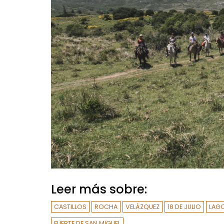
Leer más sobre:
CASTILLOS
ROCHA
VELÁZQUEZ
18 DE JULIO
LAGO
FUERTE DE SAN MIGUEL