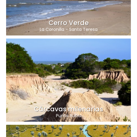
Cerro Verde
La Coronilla
-
Santa Teresa
Cárcavas milenarias
Punta Rubia