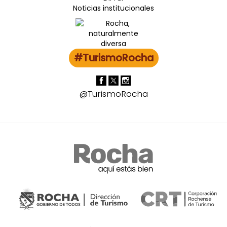
Noticias institucionales
#TurismoRocha
@TurismoRocha