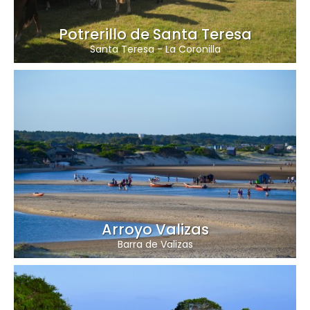
Potrerillo de Santa Teresa
Santa Teresa
-
La Coronilla
Arroyo Valizas
Barra de Valizas