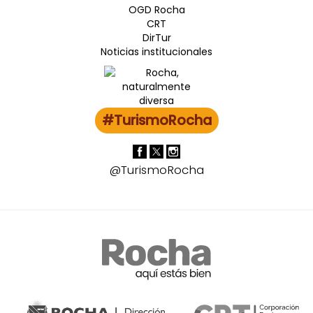
OGD Rocha
CRT
DirTur
Noticias institucionales
#TurismoRocha
@TurismoRocha