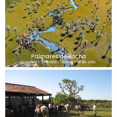
Palmares de Rocha
Castillos
-
Cebollatí
-
Rocha
-
18 de Julio