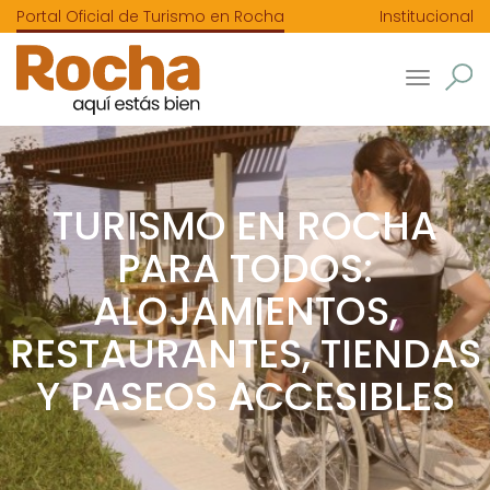
Portal Oficial de Turismo en Rocha
Institucional
Toggle
navigatio
TURISMO EN ROCHA
PARA TODOS:
ALOJAMIENTOS,
RESTAURANTES, TIENDAS
Y PASEOS ACCESIBLES