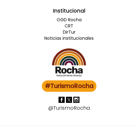
Institucional
OGD Rocha
CRT
DirTur
Noticias institucionales
#TurismoRocha
@TurismoRocha