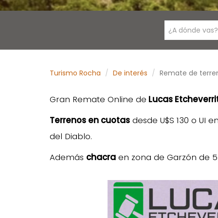
¿A dónde vas?
Turismo Rocha
De interés
Remate de terren
Gran Remate Online de
Lucas Etcheverri
Terrenos en cuotas
desde U$S 130 o UI e
del Diablo.
Además
chacra
en zona de Garzón de 5