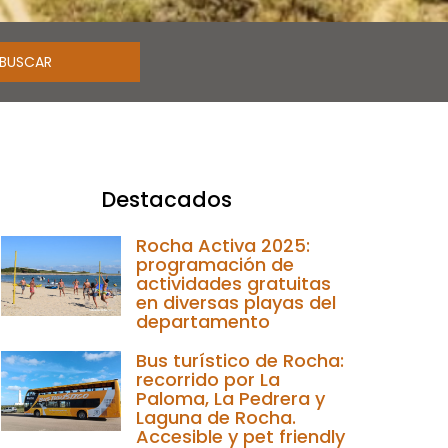
Destacados
Rocha Activa 2025:
programación de
actividades gratuitas
en diversas playas del
departamento
Bus turístico de Rocha:
recorrido por La
Paloma, La Pedrera y
Laguna de Rocha.
Accesible y pet friendly