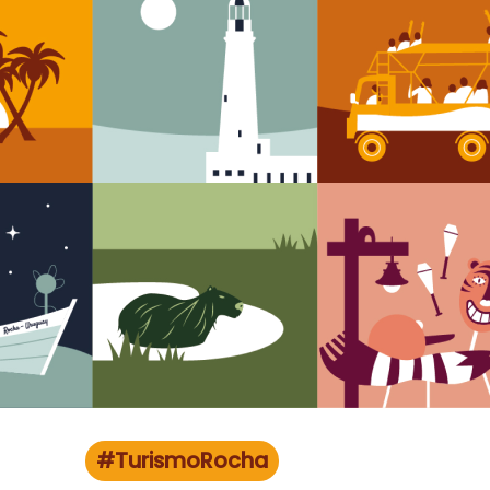
#TurismoRocha