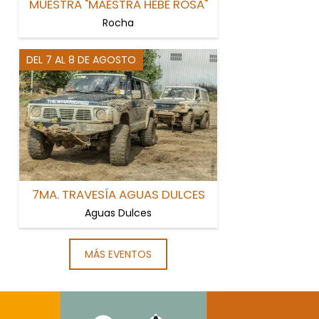
MUESTRA "MAESTRA HEBE ROSA"
Rocha
DEL 7 AL 8 DE AGOSTO
7MA. TRAVESÍA AGUAS DULCES
Aguas Dulces
MÁS EVENTOS