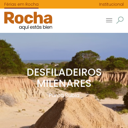
Férias em Rocha
Institucional
Toggle
navigatio
DESFILADEIROS
MILENARES
Punta Rubia