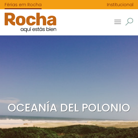
Férias em Rocha
Institucional
Toggle
navigatio
OCEANÍA DEL POLONIO