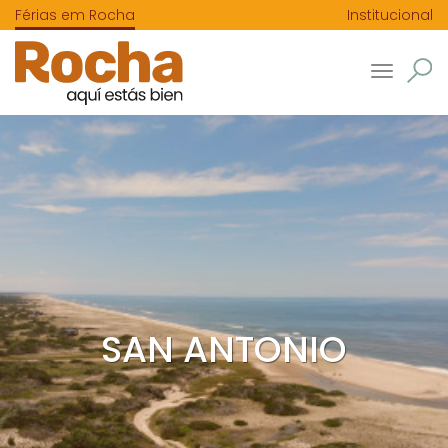
Férias em Rocha
Institucional
Toggle
navigatio
SAN ANTONIO