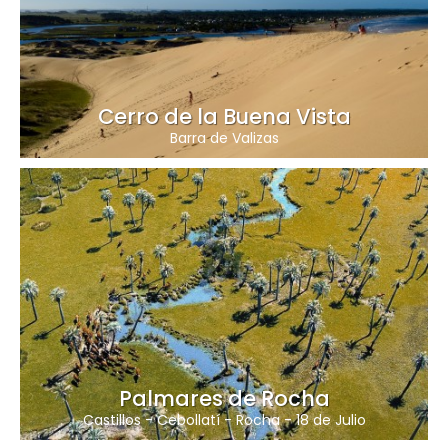
Cerro de la Buena Vista
Barra de Valizas
Palmares de Rocha
Castillos
-
Cebollatí
-
Rocha
-
18 de Julio