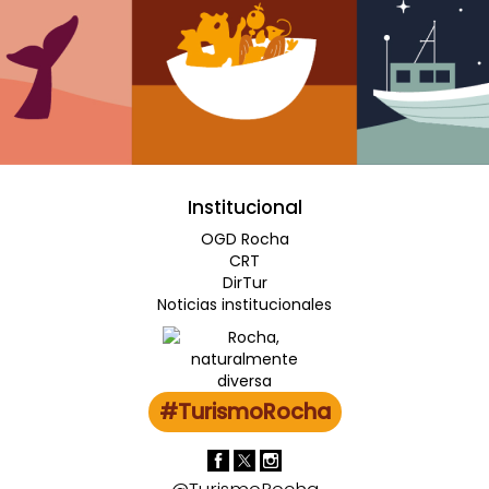
Institucional
OGD Rocha
CRT
DirTur
Noticias institucionales
#TurismoRocha
@TurismoRocha