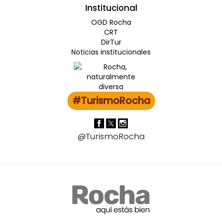
Institucional
OGD Rocha
CRT
DirTur
Noticias institucionales
#TurismoRocha
@TurismoRocha