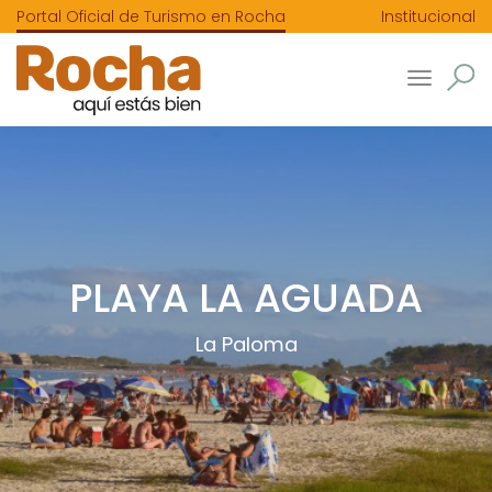
Portal Oficial de Turismo en Rocha
Institucional
Toggle
navigatio
PLAYA LA AGUADA
La Paloma