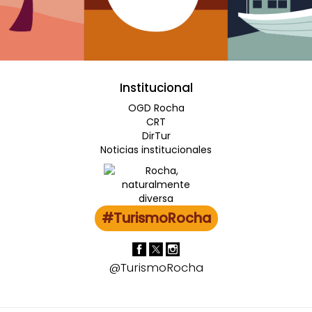
Institucional
OGD Rocha
CRT
DirTur
Noticias institucionales
#TurismoRocha
@TurismoRocha