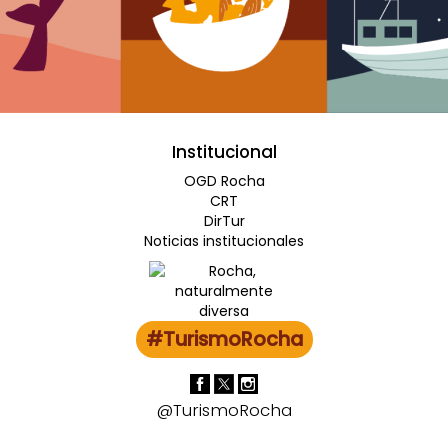
Institucional
OGD Rocha
CRT
DirTur
Noticias institucionales
#TurismoRocha
@TurismoRocha