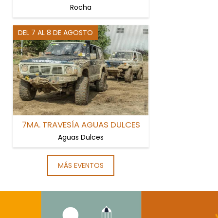
Rocha
DEL 7 AL 8 DE AGOSTO
7MA. TRAVESÍA AGUAS DULCES
Aguas Dulces
MÁS EVENTOS