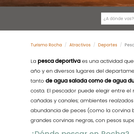
¿A dónde vas?
Turismo Rocha
Atractivos
Deportes
Pesc
La
pesca deportiva
es una actividad qu
año y en diversos lugares del departamen
tanto
de agua salada como de agua du
costa. El pescador puede elegir entre el 
cañadas y canales; ambientes realzados p
abundancia de peces (como la corvina bl
grandes corvinas negras, con pesos superi
¿Dónde pescar en Rocha?