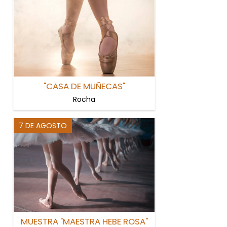
"CASA DE MUÑECAS"
Rocha
7 DE AGOSTO
MUESTRA "MAESTRA HEBE ROSA"