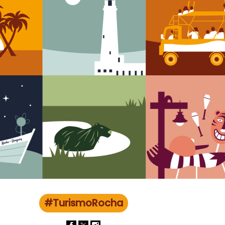
#TurismoRocha