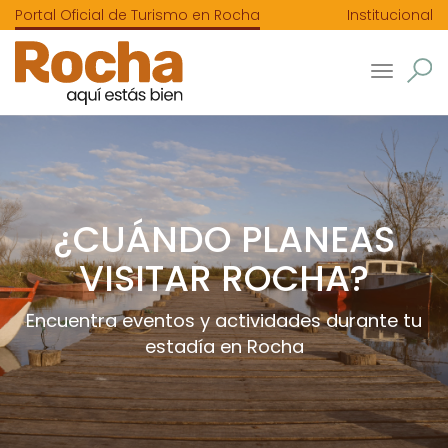
Portal Oficial de Turismo en Rocha
Institucional
Toggle
navigatio
¿CUÁNDO PLANEAS
VISITAR ROCHA?
Encuentra eventos y actividades durante tu
estadía en Rocha