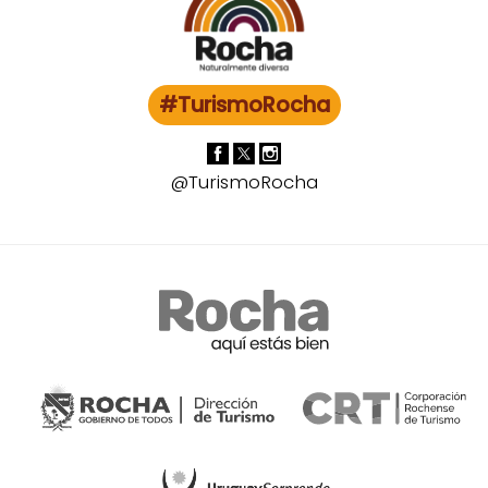
#TurismoRocha
@TurismoRocha