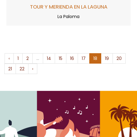
TOUR Y MERIENDA EN LA LAGUNA
La Paloma
‹
1
2
...
14
15
16
17
18
19
20
21
22
›