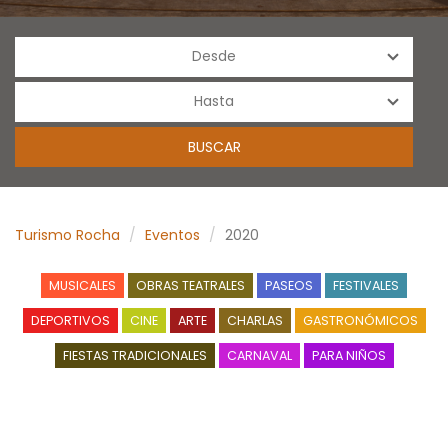
Turismo Rocha
Eventos
2020
MUSICALES
OBRAS TEATRALES
PASEOS
FESTIVALES
DEPORTIVOS
CINE
ARTE
CHARLAS
GASTRONÓMICOS
FIESTAS TRADICIONALES
CARNAVAL
PARA NIÑOS