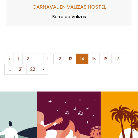
CARNAVAL EN VALIZAS HOSTEL
Barra de Valizas
‹
1
2
...
11
12
13
14
15
16
17
...
21
22
›