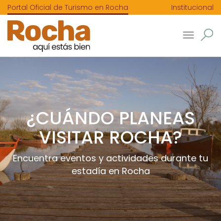
Portal Oficial de Turismo en Rocha
Institucional
Toggle
navigatio
¿CUÁNDO PLANEAS
VISITAR ROCHA?
Encuentra eventos y actividades durante tu
estadía en Rocha