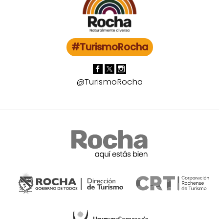
#TurismoRocha
@TurismoRocha