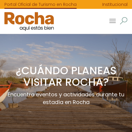
Portal Oficial de Turismo en Rocha
Institucional
Toggle
navigatio
¿CUÁNDO PLANEAS
VISITAR ROCHA?
Encuentra eventos y actividades durante tu
estadía en Rocha