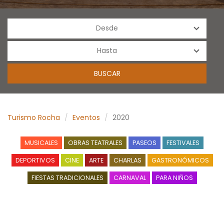
Turismo Rocha
Eventos
2020
MUSICALES
OBRAS TEATRALES
PASEOS
FESTIVALES
DEPORTIVOS
CINE
ARTE
CHARLAS
GASTRONÓMICOS
FIESTAS TRADICIONALES
CARNAVAL
PARA NIÑOS