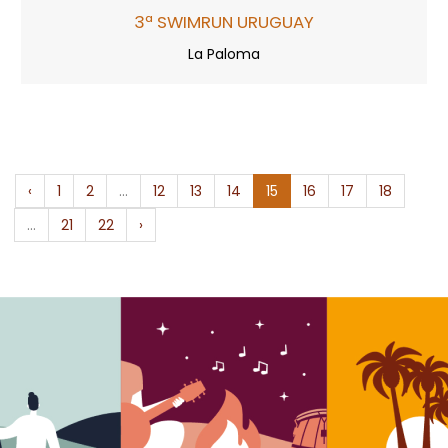
3ª SWIMRUN URUGUAY
La Paloma
‹
1
2
...
12
13
14
15
16
17
18
...
21
22
›