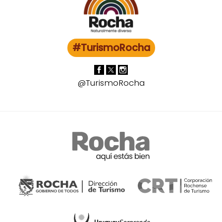
#TurismoRocha
@TurismoRocha