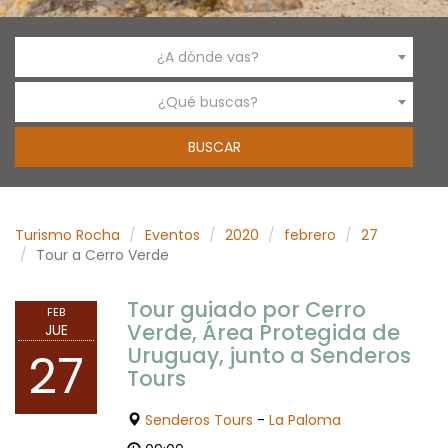
¿A dónde vas?
¿Qué buscas?
Turismo Rocha
Eventos
2020
febrero
27
Tour a Cerro Verde
Tour guiado por Cerro
FEB
Verde, Área Protegida de
JUE
Uruguay, junto a Senderos
27
Tours
Senderos Tours
-
La Paloma