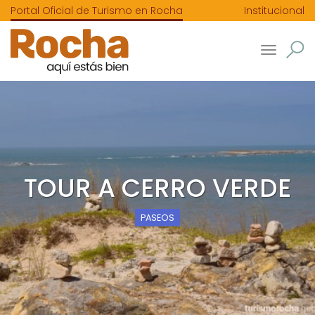
Portal Oficial de Turismo en Rocha
Institucional
Toggle
navigatio
TOUR A CERRO VERDE
PASEOS