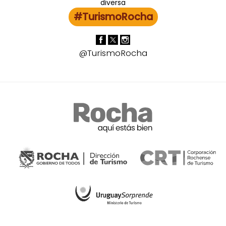
#TurismoRocha
@TurismoRocha