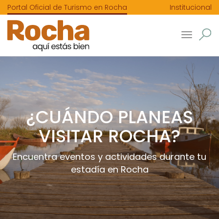
Portal Oficial de Turismo en Rocha
Institucional
Toggle
navigatio
¿CUÁNDO PLANEAS
VISITAR ROCHA?
Encuentra eventos y actividades durante tu
estadía en Rocha