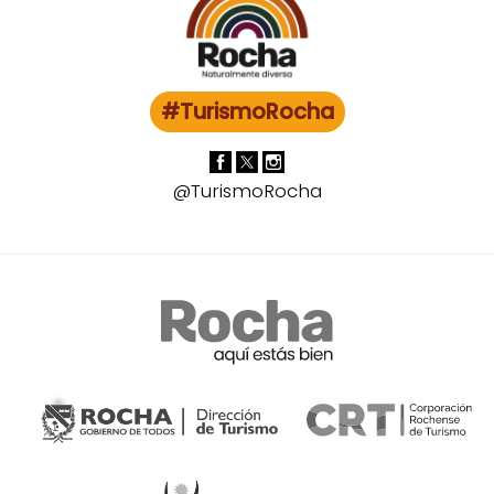
#TurismoRocha
@TurismoRocha