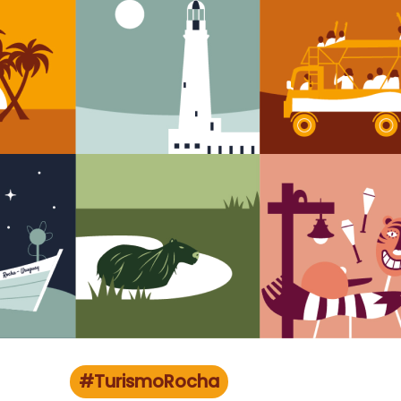
#TurismoRocha