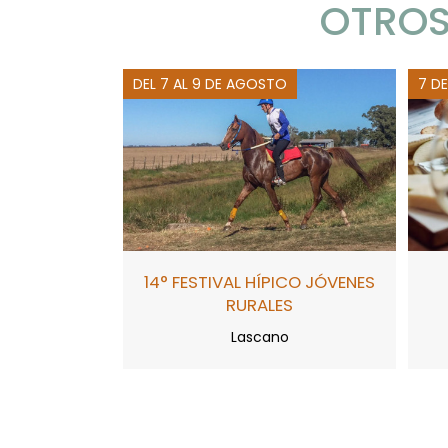
OTROS
DEL 7 AL 9 DE AGOSTO
7 D
14° FESTIVAL HÍPICO JÓVENES
RURALES
Lascano