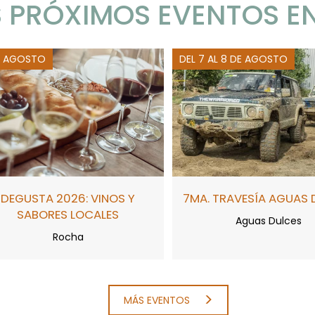
 PRÓXIMOS EVENTOS E
E AGOSTO
DEL 7 AL 8 DE AGOSTO
DEGUSTA 2026: VINOS Y
7MA. TRAVESÍA AGUAS 
SABORES LOCALES
Aguas Dulces
Rocha
MÁS EVENTOS