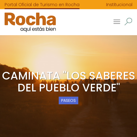
Portal Oficial de Turismo en Rocha
Institucional
Toggle
navigatio
CAMINATA "LOS SABERES
DEL PUEBLO VERDE"
PASEOS