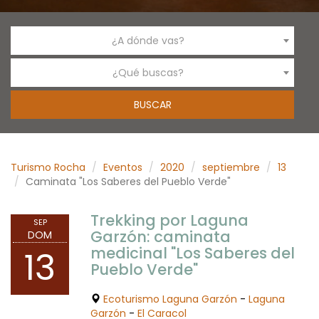
¿A dónde vas?
¿Qué buscas?
Turismo Rocha
Eventos
2020
septiembre
13
Caminata "Los Saberes del Pueblo Verde"
Trekking por Laguna
SEP
Garzón: caminata
DOM
medicinal "Los Saberes del
13
Pueblo Verde"
Ecoturismo Laguna Garzón
-
Laguna
Garzón
-
El Caracol