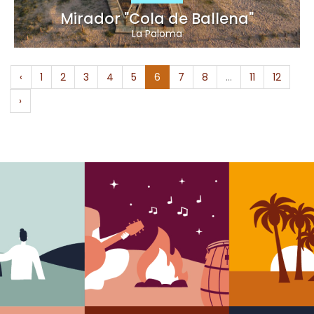
Mirador "Cola de Ballena"
La Paloma
‹
1
2
3
4
5
6
7
8
...
11
12
›