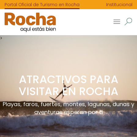
Portal Oficial de Turismo en Rocha
Institucional
Toggle
navigatio
>
ATRACTIVOS PARA
VISITAR EN ROCHA
Playas, faros, fuertes, montes, lagunas, dunas y
aventuras esperan por ti