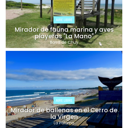
AIRE LIBRE
Mirador de fauna marina y aves
playeras "La Mano"
Barra de Chuy
AIRE LIBRE
Mirador de ballenas en el Cerro de
la Virgen
La Paloma