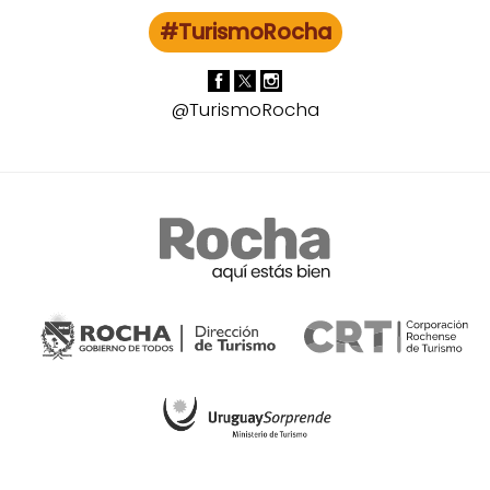
#TurismoRocha
@TurismoRocha